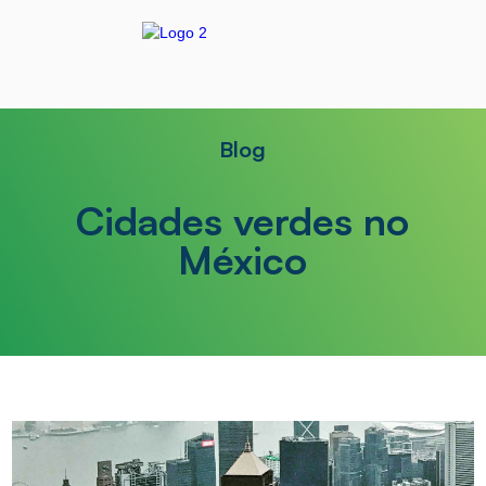
Blog
Cidades verdes no
México