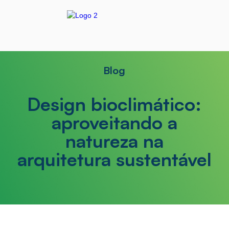
Blog
Design bioclimático:
aproveitando a
natureza na
arquitetura sustentável