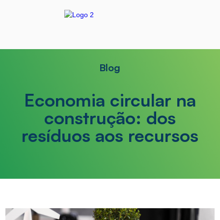
Blog
Economia circular na
construção: dos
resíduos aos recursos