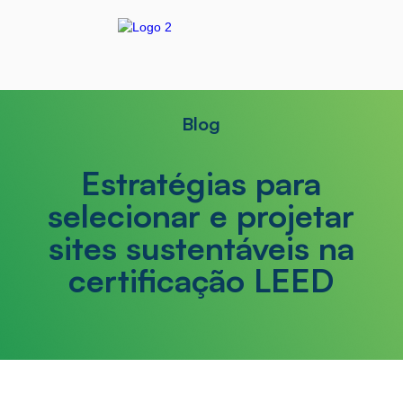
Blog
Estratégias para
selecionar e projetar
sites sustentáveis na
certificação LEED