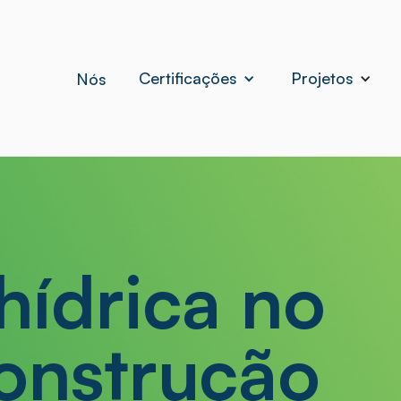
Certificações
Projetos
Nós
hídrica no
construção