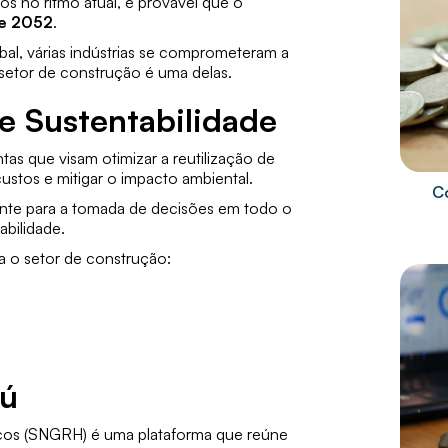
 no ritmo atual, é provável que o
 e 2052
.
al, várias indústrias se comprometeram a
 setor de construção é uma delas.
e Sustentabilidade
as que visam otimizar a reutilização de
ustos e mitigar o impacto ambiental.
C
ente para a tomada de decisões em todo o
abilidade.
ra o setor de construção:
rú
icos (SNGRH)
é uma plataforma que reúne