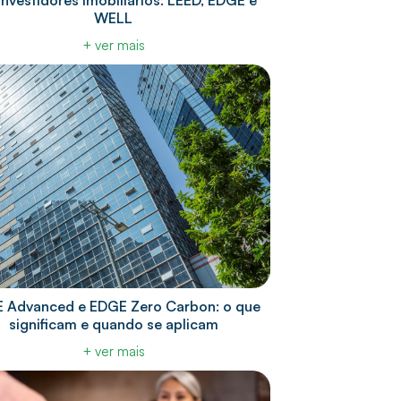
investidores imobiliários: LEED, EDGE e
WELL
+ ver mais
 Advanced e EDGE Zero Carbon: o que
significam e quando se aplicam
+ ver mais