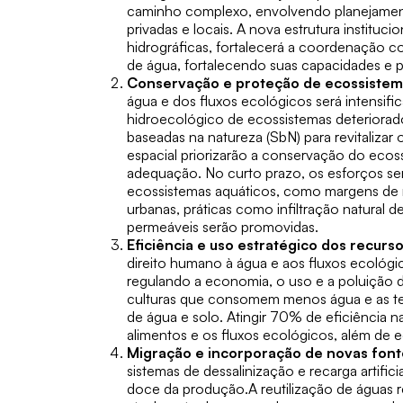
caminho complexo, envolvendo planejament
privadas e locais. A nova estrutura instituci
hidrográficas, fortalecerá a coordenação c
de água, fortalecendo suas capacidades e 
Conservação e proteção de ecossistem
água e dos fluxos ecológicos será intensif
hidroecológico de ecossistemas deteriora
baseadas na natureza (SbN)
para revitalizar
espacial priorizarão a conservação do ecos
adequação. No curto prazo, os esforços se
ecossistemas aquáticos, como margens de ri
urbanas, práticas como infiltração natural 
permeáveis serão promovidas.
Eficiência e uso estratégico dos recurso
direito humano à água e aos fluxos ecológi
regulando a economia, o uso e a poluição da
culturas que consomem menos água e as t
de água e solo. Atingir 70% de eficiência na
alimentos e os fluxos ecológicos, além de
Migração e incorporação de novas font
sistemas de dessalinização e recarga artific
doce da produção.A reutilização de águas re