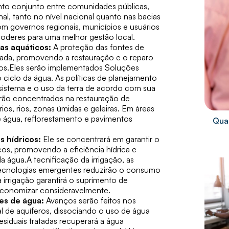
o conjunto entre comunidades públicas,
onal, tanto no nível nacional quanto nas bacias
om governos regionais, municípios e usuários
poderes para uma melhor gestão local.
as aquáticos:
A proteção das fontes de
icada, promovendo a restauração e o reparo
dos.Eles serão implementados
Soluções
 o ciclo da água. As políticas de planejamento
sistema e o uso da terra de acordo com sua
rão concentrados na restauração de
os, rios, zonas úmidas e geleiras. Em áreas
de água, reflorestamento e pavimentos
Quai
s hídricos:
Ele se concentrará em garantir o
cos, promovendo a eficiência hídrica e
 água.A tecnificação da irrigação, as
ecnologias emergentes reduzirão o consumo
 irrigação garantirá o suprimento de
 economizar consideravelmente.
es de água:
Avanços serão feitos nos
ial de aquíferos, dissociando o uso de água
siduais tratadas recuperará a água