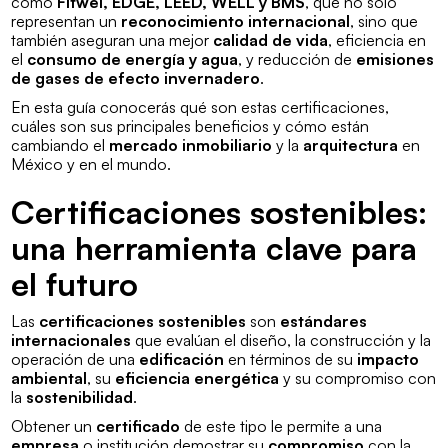
como
Fitwel, EDGE, LEED, WELL y BMS
, que no solo
representan un
reconocimiento internacional
, sino que
también aseguran una mejor
calidad de vida
, eficiencia en
el
consumo de energía y agua
, y reducción de
emisiones
de gases de efecto invernadero
.
En esta guía conocerás qué son estas certificaciones,
cuáles son sus principales beneficios y cómo están
cambiando el
mercado inmobiliario
y la
arquitectura
en
México y en el mundo.
Certificaciones sostenibles:
una herramienta clave para
el futuro
Las
certificaciones sostenibles
son
estándares
internacionales
que evalúan el diseño, la construcción y la
operación de una
edificación
en términos de su
impacto
ambiental
, su
eficiencia energética
y su compromiso con
la
sostenibilidad
.
Obtener un
certificado
de este tipo le permite a una
empresa
o institución demostrar su
compromiso
con la