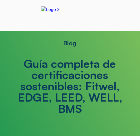
Blog
Guía completa de
certificaciones
sostenibles: Fitwel,
EDGE, LEED, WELL,
BMS