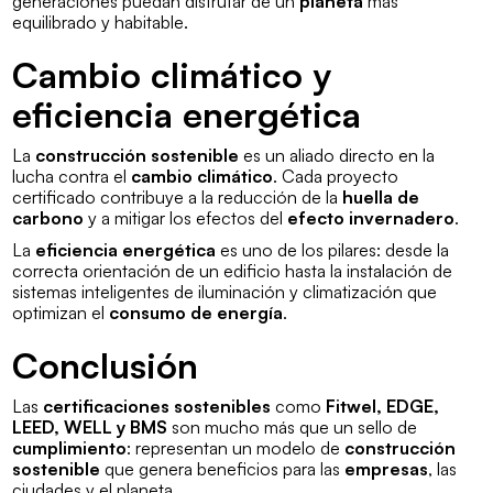
generaciones puedan disfrutar de un
planeta
más
equilibrado y habitable.
Cambio climático y
eficiencia energética
La
construcción sostenible
es un aliado directo en la
lucha contra el
cambio climático
. Cada proyecto
certificado contribuye a la reducción de la
huella de
carbono
y a mitigar los efectos del
efecto invernadero
.
La
eficiencia energética
es uno de los pilares: desde la
correcta orientación de un edificio hasta la instalación de
sistemas inteligentes de iluminación y climatización que
optimizan el
consumo de energía
.
Conclusión
Las
certificaciones sostenibles
como
Fitwel, EDGE,
LEED, WELL y BMS
son mucho más que un sello de
cumplimiento
: representan un modelo de
construcción
sostenible
que genera beneficios para las
empresas
, las
ciudades y el planeta.