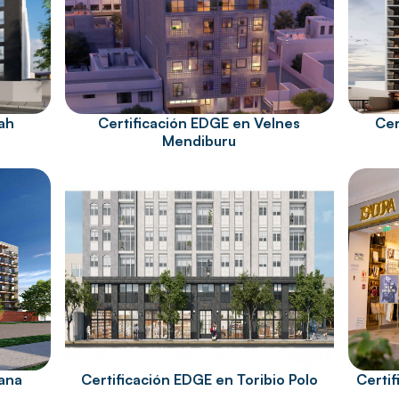
ah
Certificación EDGE en Velnes
Cer
Mendiburu
cana
Certificación EDGE en Toribio Polo
Certif