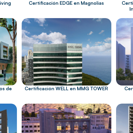
iving
Certificación EDGE en Magnolias
Cert
I
ios de
Certificación WELL en MMG TOWER
Cer