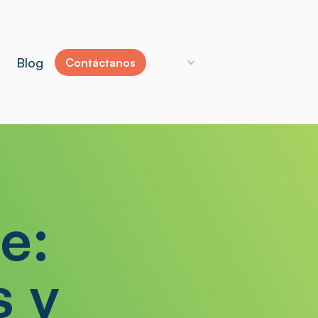
Blog
Contáctanos
e:
s y