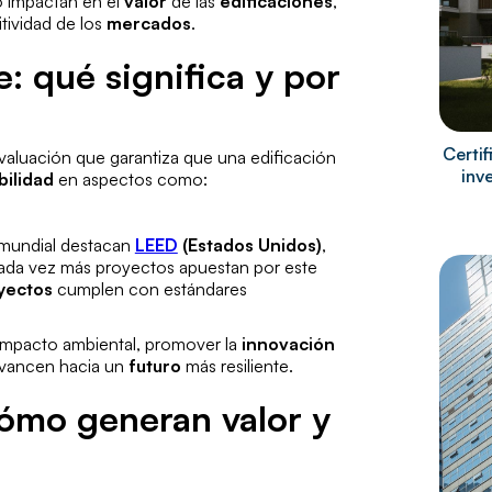
 impactan en el
valor
de las
edificaciones
,
tividad de los
mercados
.
e: qué significa y por
Certi
valuación que garantiza que una edificación
inv
bilidad
en aspectos como:
l mundial destacan
LEED
(Estados Unidos)
,
ada vez más proyectos apuestan por este
yectos
cumplen con estándares
l impacto ambiental, promover la
innovación
vancen hacia un
futuro
más resiliente.
cómo generan valor y