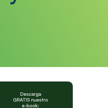
Descarga
GRATIS nuestro
e-book: