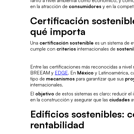
tanto a nivel ambiental como económico, y cómo
en la atracción de
consumidores
y en la competi
Certificación sostenibl
qué importa
Una
certificación sostenible
es un sistema de e
cumple con
criterios
internacionales de
sosteni
Entre las certificaciones más reconocidas a nive
BREEAM y
EDGE
. En
México
y Latinoamérica, c
tipo de
mecanismos
para garantizar que sus
pro
internacionales.
El
objetivo
de estos sistemas es claro: reducir e
en la construcción y asegurar que las
ciudades
a
Edificios sostenibles: 
rentabilidad