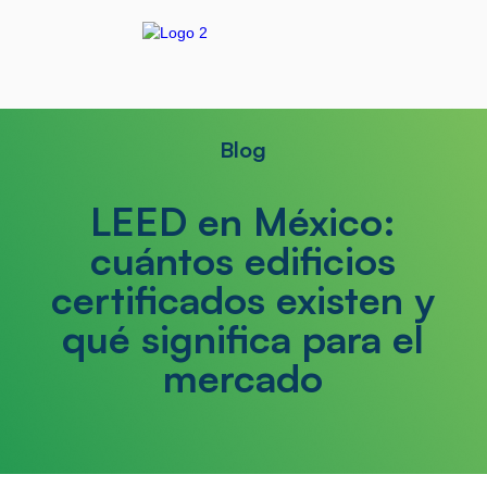
Blog
LEED en México:
cuántos edificios
certificados existen y
qué significa para el
mercado