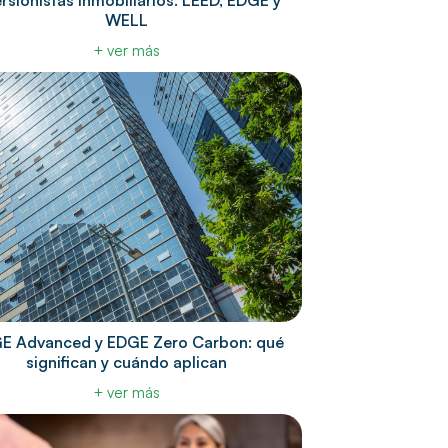
ersionistas inmobiliarios: LEED, EDGE y
WELL
+ ver más
E Advanced y EDGE Zero Carbon: qué
significan y cuándo aplican
+ ver más