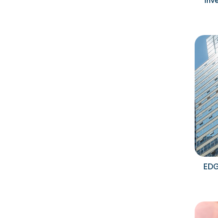
inv
EDG