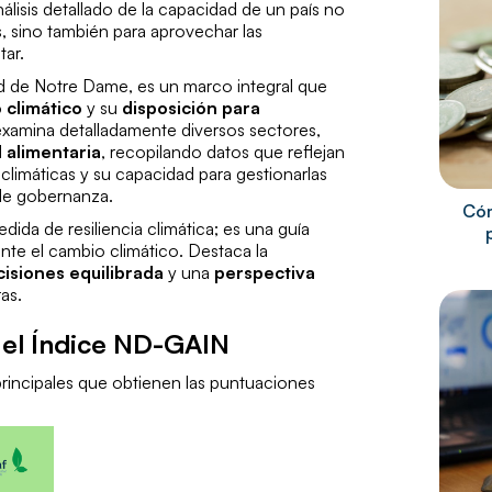
lisis detallado de la capacidad de un país no
as, sino también para aprovechar las
ar.
ad de Notre Dame, es un marco integral que
 climático
y su
disposición para
 examina detalladamente diversos sectores,
 alimentaria
, recopilando datos que reflejan
 climáticas y su capacidad para gestionarlas
de gobernanza
.
Cóm
da de resiliencia climática; es una guía
nte el cambio climático. Destaca la
isiones equilibrada
y una
perspectiva
as.
 el Índice ND-GAIN
principales que obtienen las puntuaciones