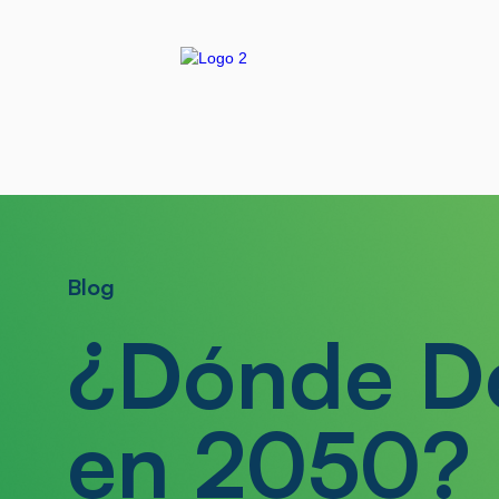
Blog
¿Dónde De
en 2050?