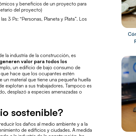
ómicos y beneficios de un proyecto para
ietario del proyecto)
 las 3 Ps:
“Personas, Planeta y Plata”
. Los
Cóm
de la industria de la construcción, es
 generen valor para todos los
emplo, un edificio de bajo consumo de
ro que hace que los ocupantes estén
e un material que tiene una pequeña huella
de explotan a sus trabajadores. Tampoco es
uido, desplazó a especies amenazadas o
io sostenible?
 reducir los daños al medio ambiente y a la
nimiento de edificios y ciudades. A medida
ndo a la industria de la construcción, ha