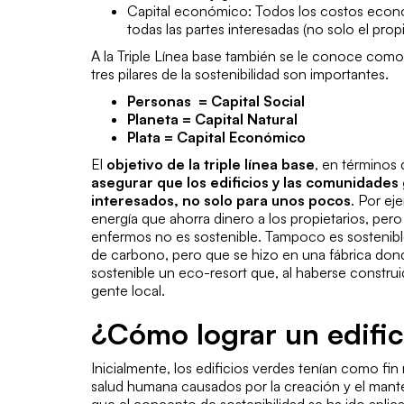
Capital económico: Todos los costos econ
todas las partes interesadas (no solo el prop
A la Triple Línea base también se le conoce como
tres pilares de la sostenibilidad son importantes.
Personas = Capital Social
Planeta = Capital Natural
Plata = Capital Económico
El
objetivo de la triple línea base
, en términos 
asegurar que los edificios y las comunidades
interesados, no solo para unos pocos
. Por ej
energía que ahorra dinero a los propietarios, pe
enfermos no es sostenible. Tampoco es sostenibl
de carbono, pero que se hizo en una fábrica don
sostenible un eco-resort que, al haberse constr
gente local.
¿Cómo lograr un edific
Inicialmente, los edificios verdes tenían como fin
salud humana causados por la creación y el mante
que el concepto de sostenibilidad se ha ido aplica