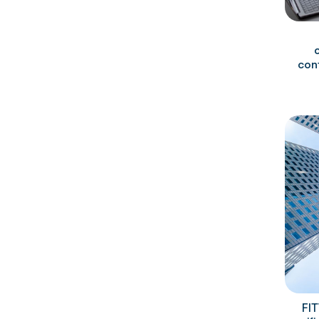
cont
FIT