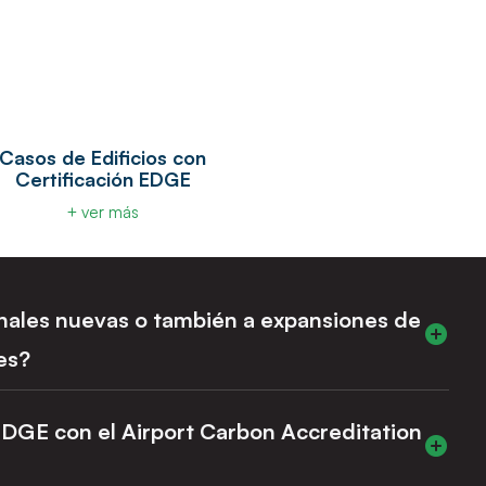
Casos de Edificios con
Certificación EDGE
+ ver más
nales nuevas o también a expansiones de
es?
s como a expansiones significativas de infraestructura
roceso de evaluación EDGE puede adaptarse al alcance
DGE con el Airport Carbon Accreditation
na terminal completa o una ampliación de sala de embarque.