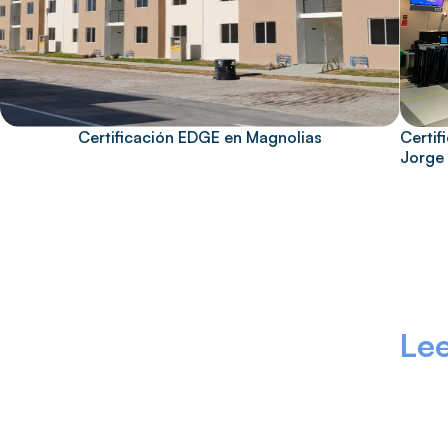
Certificación EDGE en Magnolias
Certif
Jorge
Lee