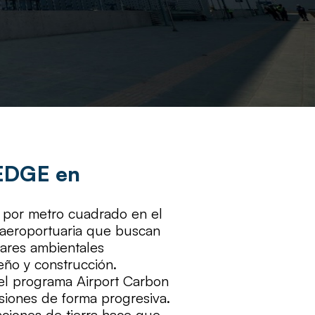
 EDGE en
o por metro cuadrado en el
a aeroportuaria que buscan
dares ambientales
eño y construcción.
 el programa Airport Carbon
isiones de forma progresiva.
aciones de tierra hace que