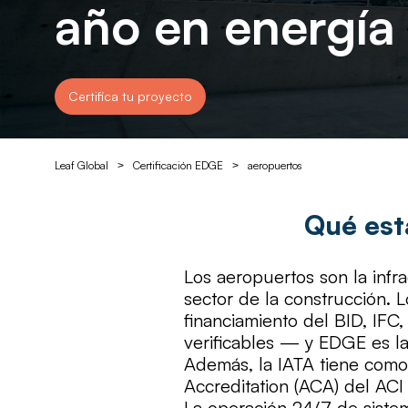
año en energía
Certifica tu proyecto
Leaf Global
Certificación EDGE
aeropuertos
>
>
Qué est
Los aeropuertos son la inf
sector de la construcción. 
financiamiento del BID, IF
verificables — y EDGE es la 
Además, la IATA tiene como 
Accreditation (ACA) del ACI 
La operación 24/7 de sistem