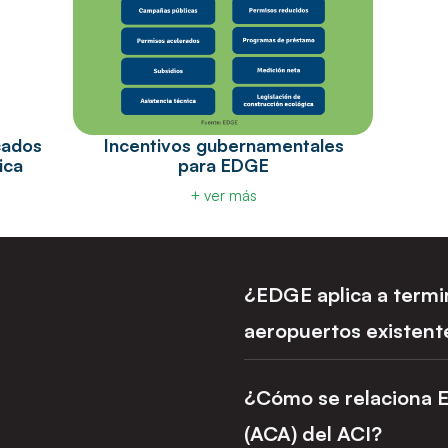
cados
Incentivos gubernamentales
ica
para EDGE
+ ver más
¿EDGE aplica a termi
aeropuertos existent
Aplica tanto a terminales nueva
aeroportuaria existente. El p
¿Cómo se relaciona E
específico del proyecto, sea u
(ACA) del ACI?