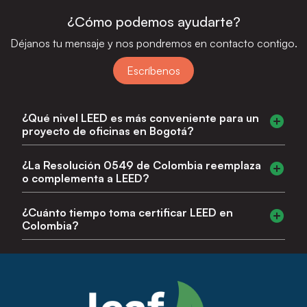
¿Cómo podemos ayudarte?
Déjanos tu mensaje y nos pondremos en contacto contigo.
Escríbenos
¿Qué nivel LEED es más conveniente para un
proyecto de oficinas en Bogotá?
LEED Gold (60-79 puntos) es el nivel que más demandan
¿La Resolución 0549 de Colombia reemplaza
los arrendatarios corporativos en Bogotá. LEED Platinum
o complementa a LEED?
puede justificarse para proyectos de uso mixto o flagship
donde el diferencial de marca es prioritario.
Complementa. La Resolución 0549 establece mínimos de
¿Cuánto tiempo toma certificar LEED en
eficiencia hídrica y energética para VIS y VIP. LEED va
Colombia?
mucho más allá en alcance y rigor, y es el estándar que
reconocen los mercados de capitales internacionales.
Entre 14 y 22 meses para proyectos nuevos. Leaf puede
incorporarse en cualquier etapa del diseño, aunque la
máxima eficiencia se logra desde el anteproyecto.