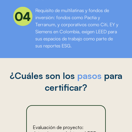
Requisito de multilatinas y fondos de
04
inversión: fondos como Pactia y
Terranum, y corporativos como Citi, EY y
Siemens en Colombia, exigen LEED para
sus espacios de trabajo como parte de
sus reportes ESG.
¿Cuáles son los
pasos
para
certificar?
Evaluación de proyecto: