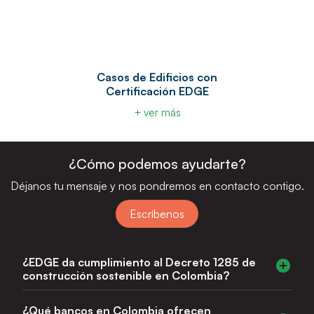
Casos de Edificios con
Certificación EDGE
+ ver más
¿Cómo podemos ayudarte?
Déjanos tu mensaje y nos pondremos en contacto contigo.
Escríbenos
¿EDGE da cumplimiento al Decreto 1285 de
construcción sostenible en Colombia?
Sí. EDGE certifica un mínimo del 20% de ahorro en
¿Qué bancos en Colombia ofrecen
energía, agua y materiales, lo que da cumplimiento