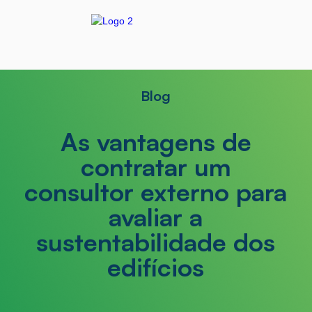
Blog
As vantagens de
contratar um
consultor externo para
avaliar a
sustentabilidade dos
edifícios