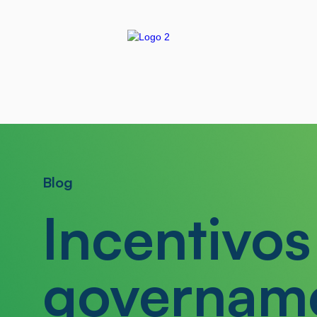
Blog
Incentivos
govername