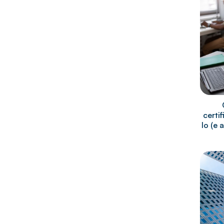
certi
lo (e