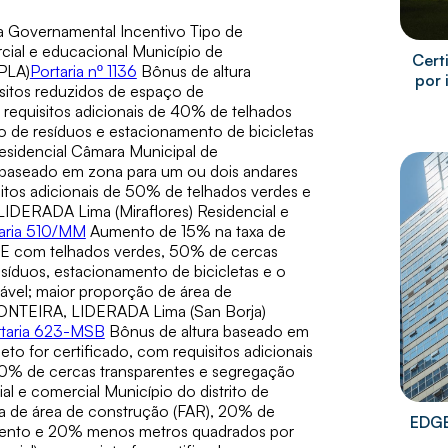
a Governamental Incentivo Tipo de
rcial e educacional Município de
Cert
MPLA)
Portaria nº 1136
Bônus de altura
por 
sitos reduzidos de espaço de
 requisitos adicionais de 40% de telhados
 de resíduos e estacionamento de bicicletas
dencial Câmara Municipal de
 baseado em zona para um ou dois andares
isitos adicionais de 50% de telhados verdes e
DERADA Lima (Miraflores) Residencial e
aria 510/MM
Aumento de 15% na taxa de
DGE com telhados verdes, 50% de cercas
esíduos, estacionamento de bicicletas e o
vel; maior proporção de área de
NTEIRA, LIDERADA Lima (San Borja)
taria 623-MSB
Bônus de altura baseado em
eto for certificado, com requisitos adicionais
 30% de cercas transparentes e segregação
l e comercial Município do distrito de
 de área de construção (FAR), 20% de
EDGE
amento e 20% menos metros quadrados por