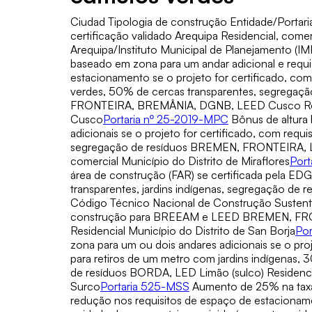
Ciudad Tipologia de construção Entidade/Portari
certificação validado Arequipa Residencial, come
Arequipa/Instituto Municipal de Planejamento (I
baseado em zona para um andar adicional e requi
estacionamento se o projeto for certificado, com
verdes, 50% de cercas transparentes, segregação
FRONTEIRA, BREMÂNIA, DGNB, LEED Cusco Resi
Cusco
Portaria nº 25-2019-MPC
Bônus de altura
adicionais se o projeto for certificado, com requ
segregação de resíduos BREMEN, FRONTEIRA, LI
comercial Município do Distrito de Miraflores
Port
área de construção (FAR) se certificada pela E
transparentes, jardins indígenas, segregação de r
Código Técnico Nacional de Construção Sustentá
construção para BREEAM e LEED BREMEN, FRO
Residencial Município do Distrito de San Borja
Por
zona para um ou dois andares adicionais se o proj
para retiros de um metro com jardins indígenas,
de resíduos BORDA, LED Limão (sulco) Residencia
Surco
Portaria 525-MSS
Aumento de 25% na taxa
redução nos requisitos de espaço de estacion