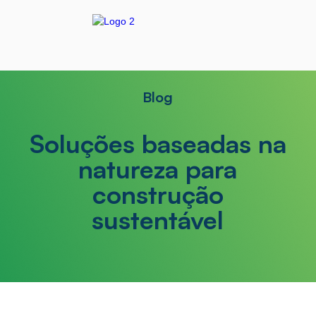
Blog
Soluções baseadas na
natureza para
construção
sustentável