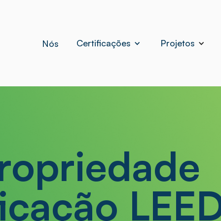
Certificações
Projetos
Nós
propriedade
ficação LEE