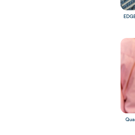
EDGE
Quai