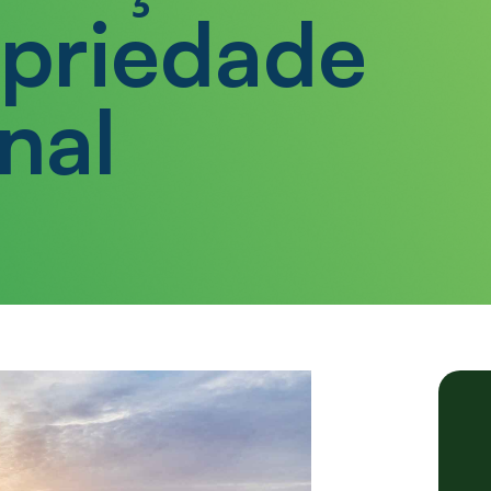
opriedade
nal