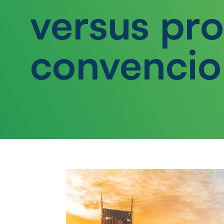
versus pr
convencio