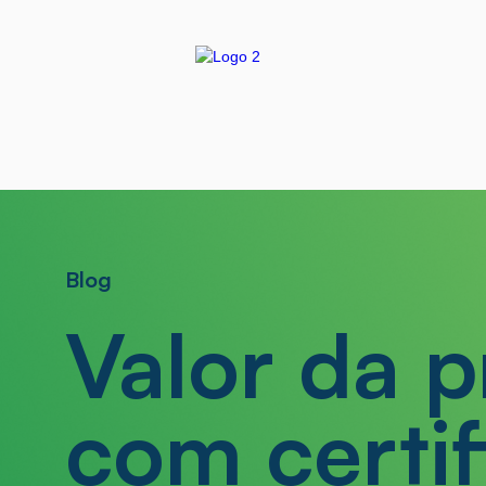
Blog
Valor da 
com certi