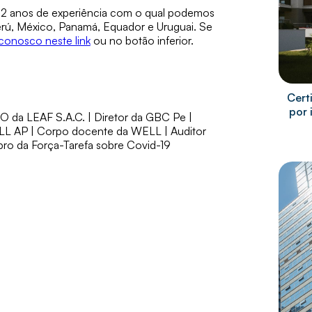
 12 anos de experiência com o qual podemos
Perú, México, Panamá, Equador e Uruguai. Se
conosco neste link
ou no botão inferior.
Cert
por 
EO da LEAF S.A.C. | Diretor da GBC Pe |
 AP | Corpo docente da WELL | Auditor
ro da Força-Tarefa sobre Covid-19