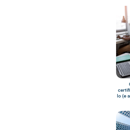
certi
lo (e