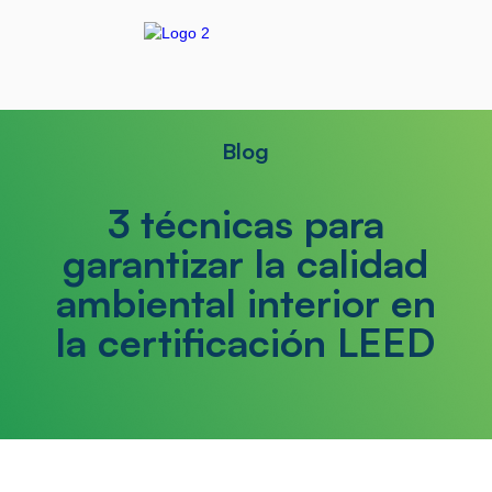
Blog
3 técnicas para
garantizar la calidad
ambiental interior en
la certificación LEED