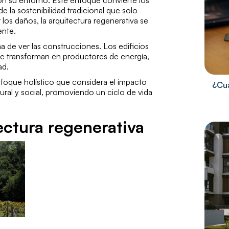
n su entorno. Este enfoque convierte los
e la sostenibilidad tradicional que solo
los daños, la arquitectura regenerativa se
ente.
 de ver las construcciones. Los edificios
e transforman en productores de energía,
ad.
nfoque holístico que considera el impacto
¿Cuá
ral y social, promoviendo un ciclo de vida
ectura regenerativa