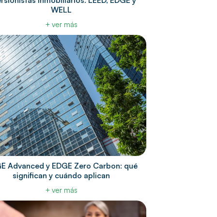
ersionistas inmobiliarios: LEED, EDGE y
WELL
+ ver más
E Advanced y EDGE Zero Carbon: qué
significan y cuándo aplican
+ ver más