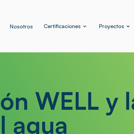
Certificaciones
Proyectos
Nosotros
ión WELL y l
l agua