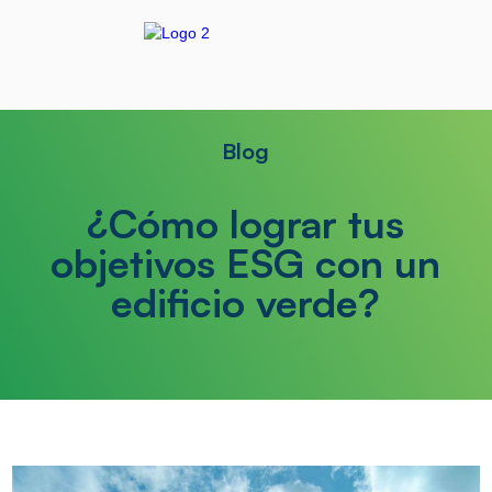
Blog
¿Cómo lograr tus
objetivos ESG con un
edificio verde?