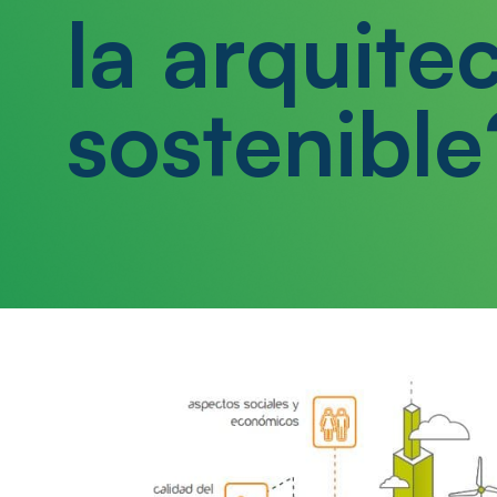
la arquite
sostenible