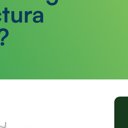
ctura
?