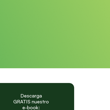
Descarga
GRATIS nuestro
e-book: