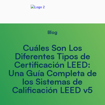
Blog
Cuáles Son Los
Diferentes Tipos de
Certificación LEED:
Una Guía Completa de
los Sistemas de
Calificación LEED v5