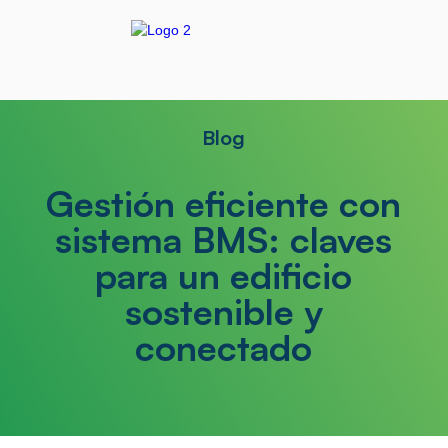
Blog
Gestión eficiente con
sistema BMS: claves
para un edificio
sostenible y
conectado