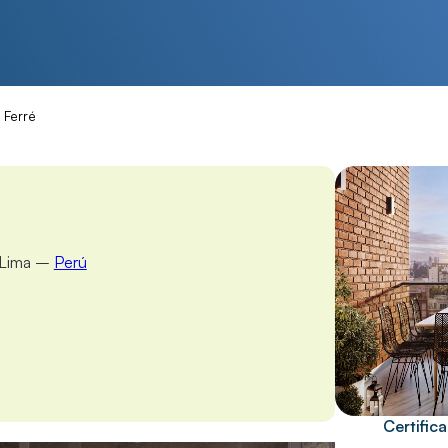
 Ferré
, Lima –
Perú
Certific