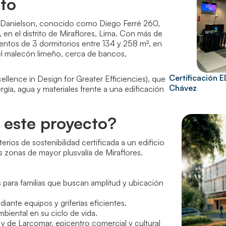
cto
o Danielson, conocido como Diego Ferré 260,
en el distrito de Miraflores, Lima. Con más de
mentos de 3 dormitorios entre 134 y 258 m², en
el malecón limeño, cerca de bancos,
Certificación 
ellence in Design for Greater Efficiencies), que
Chávez
gía, agua y materiales frente a una edificación
 este proyecto?
erios de sostenibilidad certificada a un edificio
 zonas de mayor plusvalía de Miraflores.
 para familias que buscan amplitud y ubicación
ante equipos y griferías eficientes.
iental en su ciclo de vida.
y de Larcomar, epicentro comercial y cultural