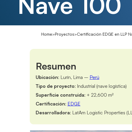
Nave 100
Home
>
Proyectos
>
Certificación EDGE en LLP 
Resumen
Ubicación
: Lurín, Lima –
Perú
Tipo de proyecto
: Industrial (nave logística)
Superficie construida
: + 22,600 m²
Certificación
:
EDGE
Desarrolladora
: LatAm Logistic Properties (L