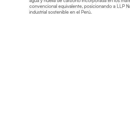
agua y huella de carbono incorporada en los materi
convencional equivalente, posicionando a LLP Na
industrial sostenible en el Perú.