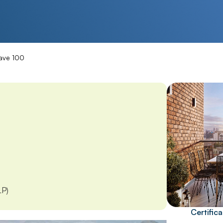
Nave 100
LP)
Certific