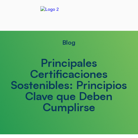
Blog
Principales
Certificaciones
Sostenibles: Principios
Clave que Deben
Cumplirse