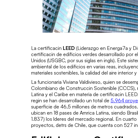
La certificacin
LEED
(Liderazgo en Energa7a y Dis
certificacin de edificios verdes desarrollado po
Unidos (USGBC, por sus siglas en ingls). Este sist
ambiental de los edificios en varias reas, incluyen
materiales sostenibles, la calidad del aire interior y
La funcionaria
Viviana Valdivieso
, quien se desem
Colombiano de Construccin Sostenible (CCCS), re
Latina y el Caribe en materia de certificacin LEED
regin se han desarrollado un total de
5.964 proy
superficie de 46,5 millones de metros cuadrados. L
ubican en 18 pases de Amrica Latina, siendo Bras
1.837) los lderes del mercado regional. En cuart
proyectos, detrs de Chile, que cuenta con 527 inic