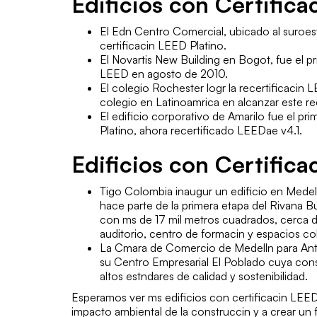
Edificios con Certific
El Edn Centro Comercial, ubicado al suroes
certificacin LEED Platino.
El Novartis New Building en Bogot, fue el pr
LEED en agosto de 2010.
El colegio Rochester logr la recertificacin
colegio en Latinoamrica en alcanzar este r
El edificio corporativo de Amarilo fue el pr
Platino, ahora recertificado LEEDae v4.1.
Edificios con Certific
Tigo Colombia inaugur un edificio en Mede
hace parte de la primera etapa del Rivana B
con ms de 17 mil metros cuadrados, cerca de
auditorio, centro de formacin y espacios co
La Cmara de Comercio de Medelln para Anti
su Centro Empresarial El Poblado cuya cons
altos estndares de calidad y sostenibilidad.
Esperamos ver ms edificios con certificacin LEED 
impacto ambiental de la construccin y a crear un 