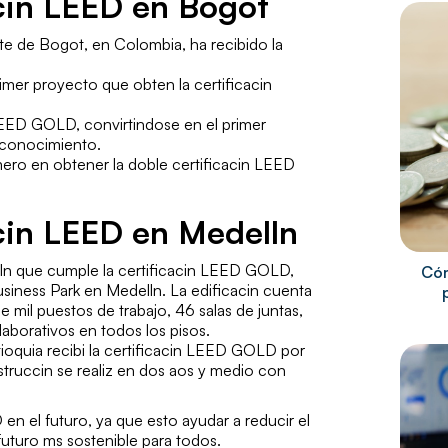
acin LEED en Bogot
te de Bogot, en Colombia, ha recibido la
imer proyecto que obten la certificacin
 LEED GOLD, convirtindose en el primer
econocimiento.
imero en obtener la doble certificacin LEED
acin LEED en Medelln
lln que cumple la certificacin LEED GOLD,
Cóm
usiness Park en Medelln. La edificacin cuenta
 mil puestos de trabajo, 46 salas de juntas,
laborativos en todos los pisos.
oquia recibi la certificacin LEED GOLD por
truccin se realiz en dos aos y medio con
en el futuro, ya que esto ayudar a reducir el
futuro ms sostenible para todos.