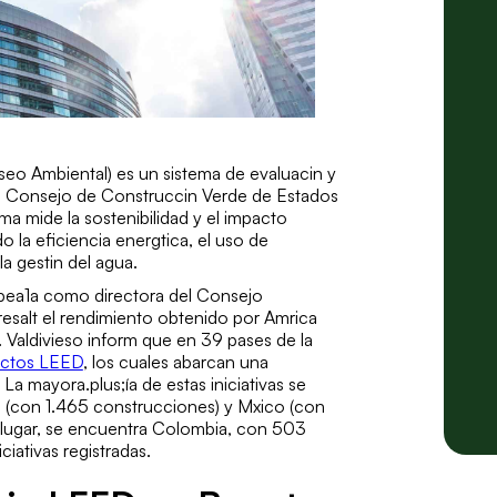
eo Ambiental) es un sistema de evaluacin y
r el Consejo de Construccin Verde de Estados
ema mide la sostenibilidad y el impacto
do la eficiencia energtica, el uso de
 la gestin del agua.
pea1a como directora del Consejo
salt el rendimiento obtenido por Amrica
. Valdivieso inform que en 39 pases de la
ectos LEED
, los cuales abarcan una
a mayora.plus;ía de estas iniciativas se
il (con 1.465 construcciones) y Mxico (con
o lugar, se encuentra Colombia, con 503
iativas registradas.