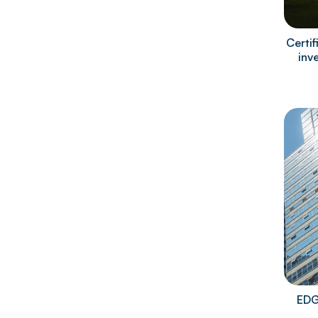
Certi
inv
EDG